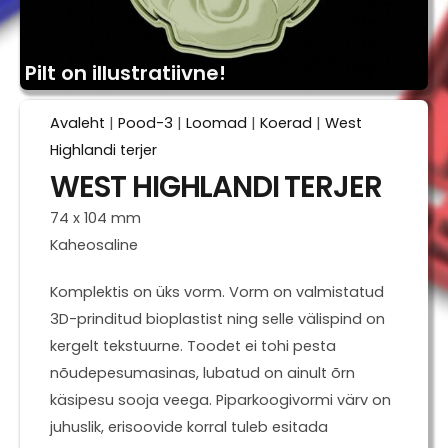
Pilt on illustratiivne!
Avaleht
|
Pood-3
|
Loomad
|
Koerad
|
West
Highlandi terjer
WEST HIGHLANDI TERJER
74 x 104 mm
Kaheosaline
Komplektis on üks vorm. Vorm on valmistatud
3D-prinditud bioplastist ning selle välispind on
kergelt tekstuurne. Toodet ei tohi pesta
nõudepesumasinas, lubatud on ainult õrn
käsipesu sooja veega. Piparkoogivormi värv on
juhuslik, erisoovide korral tuleb esitada