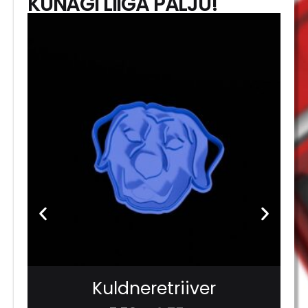
KUNAGI LIIGA PALJU!
Kuldneretriiver