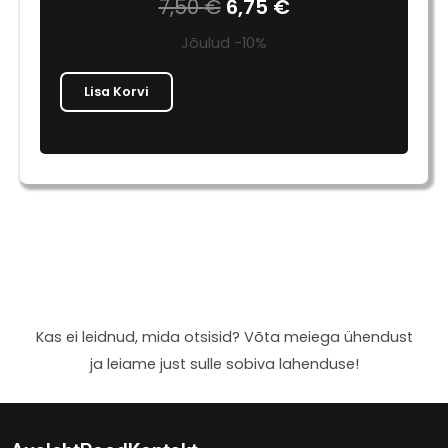
7,50
€
6,75
€
Jõulud -10%
Lisa Korvi
Kas ei leidnud, mida otsisid? Võta meiega ühendust
ja leiame just sulle sobiva lahenduse!