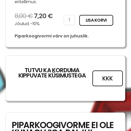
eritellimus.
8,00
€
7,20
€
West
LISA KORVI
Jõulud -10%
Highlandi
terjer
Piparkoogivormi värv on juhuslik.
kogus
TUTVU KA KORDUMA
KIPPUVATE KÜSIMUSTEGA
KKK
PIPARKOOGIVORME EI OLE