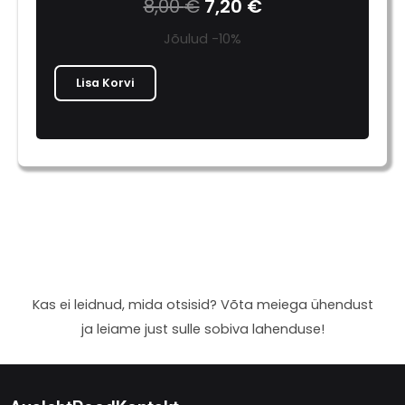
8,00
€
7,20
€
Jõulud -10%
Lisa Korvi
Kas ei leidnud, mida otsisid? Võta meiega ühendust
ja leiame just sulle sobiva lahenduse!