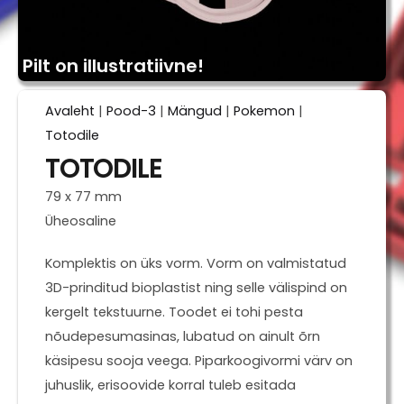
Pilt on illustratiivne!
Avaleht
|
Pood-3
|
Mängud
|
Pokemon
|
Totodile
TOTODILE
79 x 77 mm
Üheosaline
Komplektis on üks vorm. Vorm on valmistatud
3D-prinditud bioplastist ning selle välispind on
kergelt tekstuurne. Toodet ei tohi pesta
nõudepesumasinas, lubatud on ainult õrn
käsipesu sooja veega. Piparkoogivormi värv on
juhuslik, erisoovide korral tuleb esitada