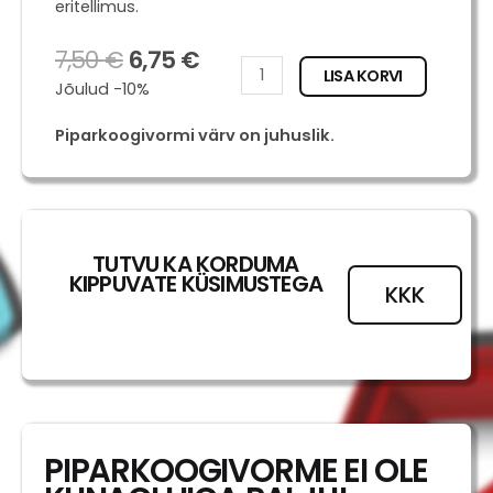
eritellimus.
7,50
€
6,75
€
Totodile
LISA KORVI
Jõulud -10%
kogus
Piparkoogivormi värv on juhuslik.
TUTVU KA KORDUMA
KIPPUVATE KÜSIMUSTEGA
KKK
PIPARKOOGIVORME EI OLE