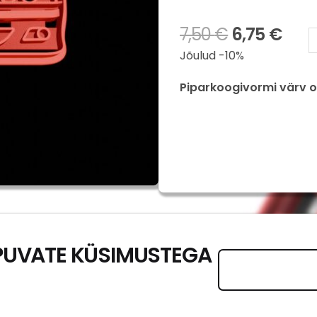
7,50
€
6,75
€
BMW
Jõulud -10%
E39
kogus
Piparkoogivormi värv on
PUVATE KÜSIMUSTEGA