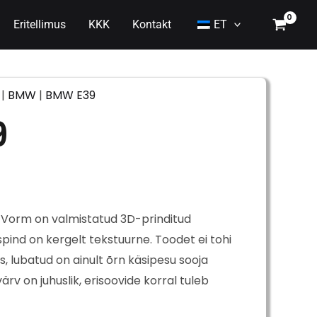
Eritellimus
KKK
Kontakt
ET
|
BMW
|
BMW E39
9
 Vorm on valmistatud 3D-prinditud
ispind on kergelt tekstuurne. Toodet ei tohi
 lubatud on ainult õrn käsipesu sooja
rv on juhuslik, erisoovide korral tuleb