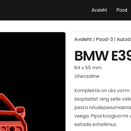
Avaleht
Pood
Avaleht
|
Pood-3
|
Autod
BMW E3
84 x 55 mm
Üheosaline
Komplektis on üks vorm.
bioplastist ning selle väl
pesta nõudepesumasinas,
veega. Piparkoogivormi vä
esitada eritellimus.