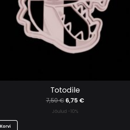
Totodile
7,50
€
6,75
€
Jõulud -10%
 Korvi